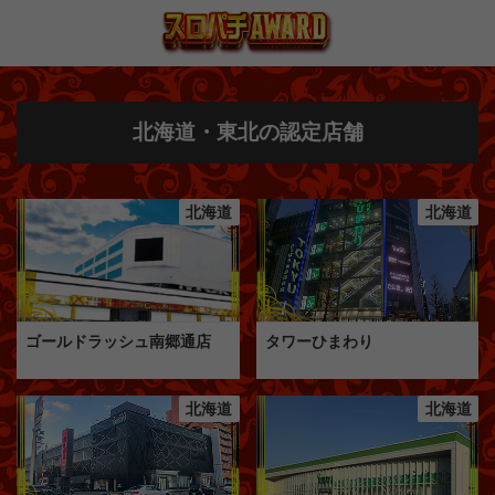
北海道・東北の認定店舗
北海道
北海道
ゴールドラッシュ南郷通店
タワーひまわり
北海道
北海道