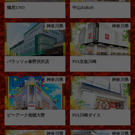
鶴見UNO
中山ZoRoN
神奈川県
神奈川県
パラッツォ秦野渋沢店
PIA京急川崎
神奈川県
神奈川県
ピーアーク相模大野
PIA川崎ダイス
神奈川県
神奈川県