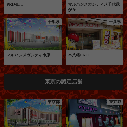
PRIME-1
マルハンメガシティ八千代緑
が丘
千葉県
千葉県
マルハンメガシティ市原
本八幡UNO
東京の認定店舗
東京都
東京都