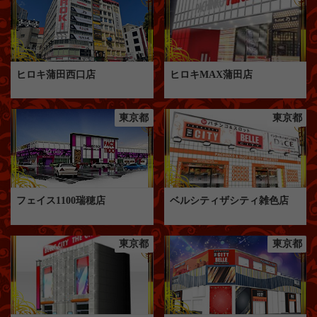
ヒロキ蒲田西口店
ヒロキMAX蒲田店
東京都
東京都
フェイス1100瑞穂店
ベルシティザシティ雑色店
東京都
東京都