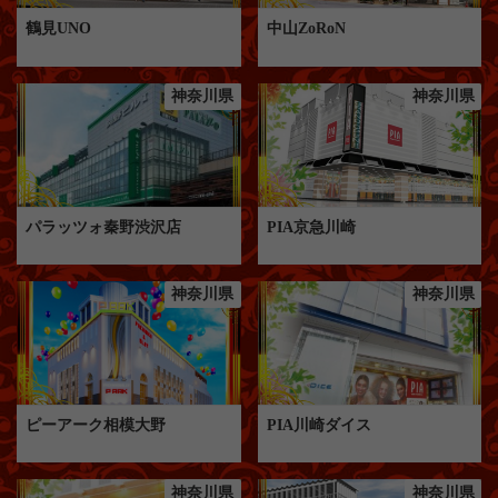
鶴見UNO
中山ZoRoN
神奈川県
神奈川県
パラッツォ秦野渋沢店
PIA京急川崎
神奈川県
神奈川県
ピーアーク相模大野
PIA川崎ダイス
神奈川県
神奈川県