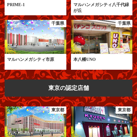
PRIME-1
マルハンメガシティ八千代緑
が丘
千葉県
千葉県
マルハンメガシティ市原
本八幡UNO
東京の認定店舗
東京都
東京都