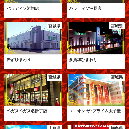
パラディソ岩切店
パラディソ沖野店
宮城県
宮城県
岩沼ひまわり
多賀城ひまわり
宮城県
宮城県
ベガスベガス名掛丁店
ユニオン ザ･プライム太子堂
山形県
福島県