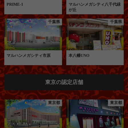
PRIME-1
マルハンメガシティ八千代緑
が丘
千葉県
千葉県
マルハンメガシティ市原
本八幡UNO
東京の認定店舗
東京都
東京都