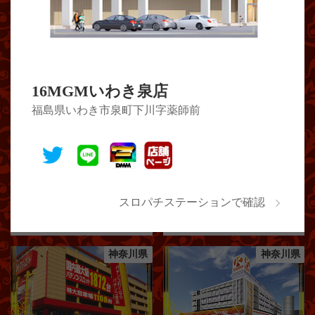
神奈川県
神奈川県
アビバ海老名店
アビバ関内店
16MGMいわき泉店
福島県いわき市泉町下川字薬師前
神奈川県
神奈川県
スロパチステーションで確認
アビバ湘南台店
123横浜西口店
神奈川県
神奈川県