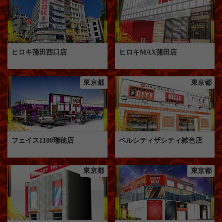
ヒロキ蒲田西口店
ヒロキMAX蒲田店
東京都
東京都
フェイス1100瑞穂店
ベルシティザシティ雑色店
東京都
東京都