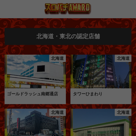
北海道・東北の認定店舗
北海道
北海道
ゴールドラッシュ南郷通店
タワーひまわり
北海道
北海道