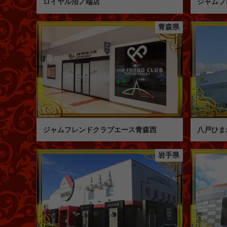
ロイヤル沼ノ端店
ジャムフ
青森県
ジャムフレンドクラブエース青森西
八戸ひま
岩手県