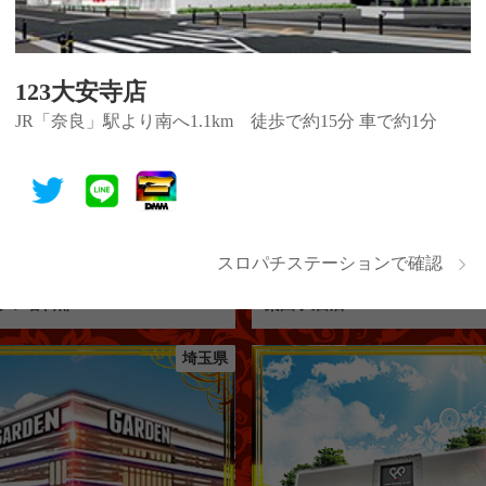
北関東の認定店舗
埼玉県
123大安寺店
JR「奈良」駅より南へ1.1km 徒歩で約15分 車で約1分
スロパチステーションで確認
デン春日部
楽園 大宮店
埼玉県