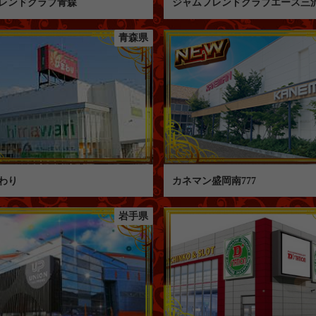
レンドクラブ青森
ジャムフレンドクラブエース三
青森県
わり
カネマン盛岡南777
岩手県