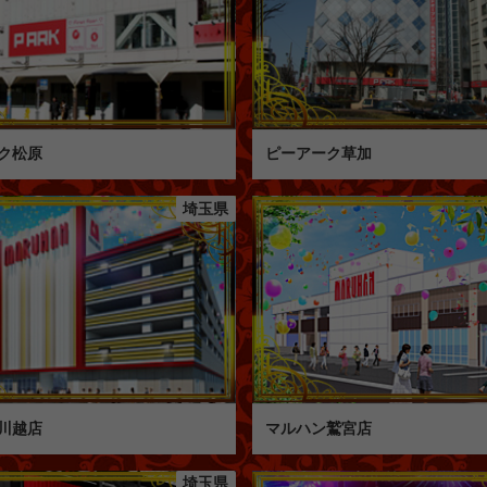
ク松原
ピーアーク草加
埼玉県
川越店
マルハン鷲宮店
埼玉県