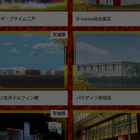
 ザ・プライム二戸
D'station仙台泉店
宮城県
ソ古川ドルフィン館
パラディソ岩切店
宮城県