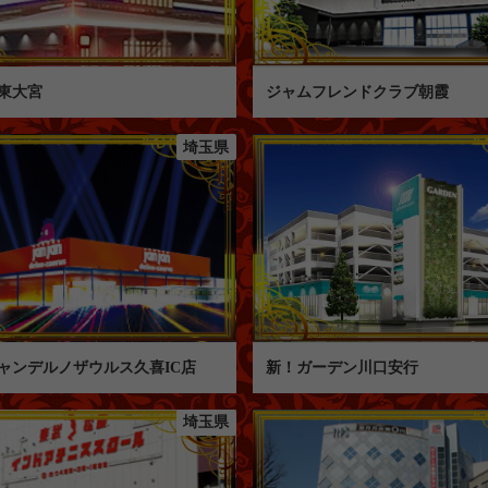
東大宮
ジャムフレンドクラブ朝霞
埼玉県
ャンデルノザウルス久喜IC店
新！ガーデン川口安行
埼玉県