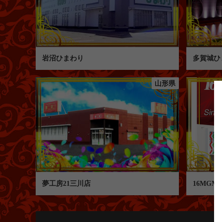
岩沼ひまわり
多賀城ひ
山形県
夢工房21三川店
16MG