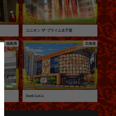
ユニオン ザ･プライム太子堂
福島県
北海道
店
Dee0.GoGo