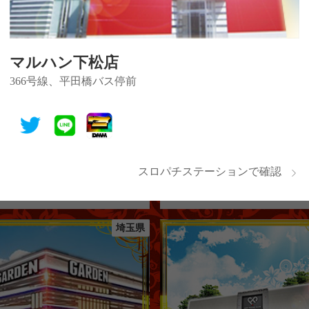
北関東の認定店舗
埼玉県
マルハン下松店
366号線、平田橋バス停前
スロパチステーションで確認
デン春日部
楽園 大宮店
埼玉県