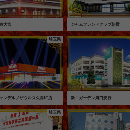
東大宮
ジャムフレンドクラブ朝霞
埼玉県
ャンデルノザウルス久喜IC店
新！ガーデン川口安行
埼玉県