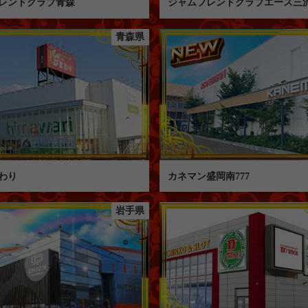
レンドクラブ青森
ジャムフレンドクラブエース三
青森県
わり
カネマン盛岡南777
岩手県