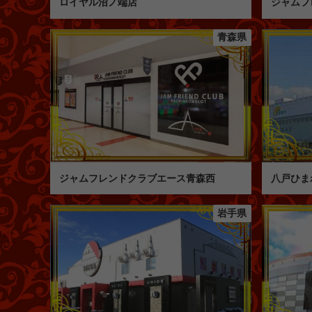
ロイヤル沼ノ端店
ジャムフ
青森県
ジャムフレンドクラブエース青森西
八戸ひま
岩手県