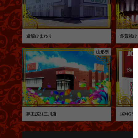
岩沼ひまわり
多賀城ひ
山形県
夢工房21三川店
16MG