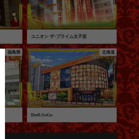
ユニオン ザ･プライム太子堂
福島県
北海道
店
Dee0.GoGo