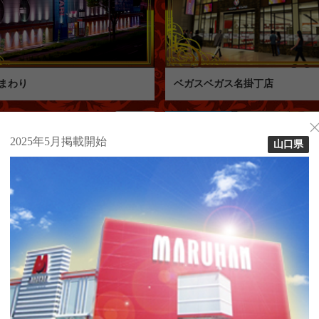
まわり
ベガスベガス名掛丁店
福島県
2025年5月掲載開始
山口県
Mいわき泉店
セントラル南相馬ジャスモール