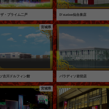
 ザ・プライム二戸
D'station仙台泉店
宮城県
ソ古川ドルフィン館
パラディソ岩切店
宮城県