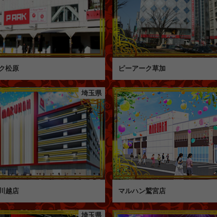
ク松原
ピーアーク草加
埼玉県
川越店
マルハン鷲宮店
埼玉県