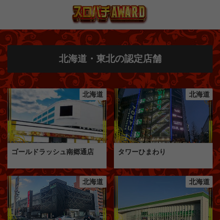
北海道・東北の認定店舗
北海道
北海道
ゴールドラッシュ南郷通店
タワーひまわり
北海道
北海道