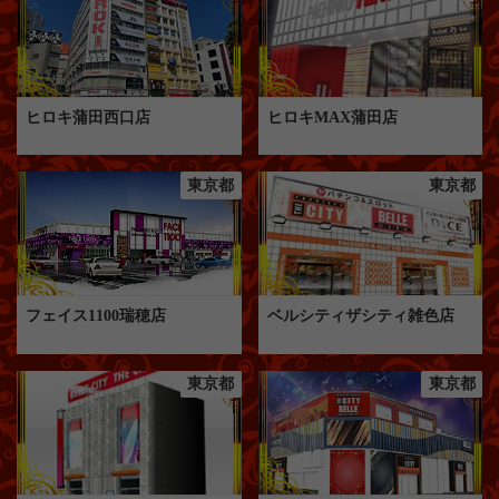
ヒロキ蒲田西口店
ヒロキMAX蒲田店
東京都
東京都
フェイス1100瑞穂店
ベルシティザシティ雑色店
東京都
東京都